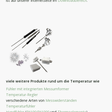
ist auf unserer Internetseite im
Downloadbereich
.
viele weitere Produkte rund um die Temperatur wie
Fühler mit integrierten Messumformer
Temperatur-Regler
verschiedene Arten von
Messwiderständen
Temperaturfühler
Handfühler
(
Pt100/Pt1000
und
Thermoelemente
)